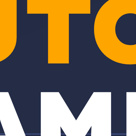
UT
AM