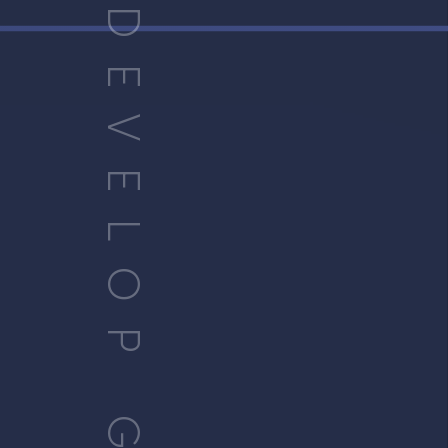
D
E
V
E
L
O
P
G